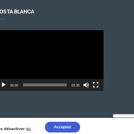
OSTA BLANCA
cteur
déo
00:00
03:35
Acceptez
les désactiver
ici
.