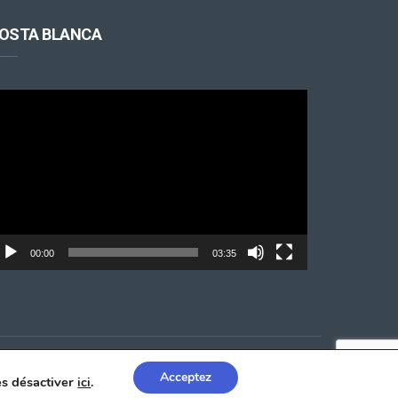
OSTA BLANCA
cteur
déo
00:00
03:35
Acceptez
les désactiver
ici
.