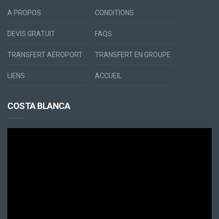
A PROPOS
CONDITIONS
DEVIS GRATUIT
FAQS
TRANSFERT AÉROPORT
TRANSFERT EN GROUPE
LIENS
ACCUEIL
COSTA BLANCA
Lecteur
vidéo