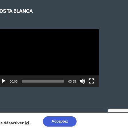
OSTA BLANCA
cteur
déo
00:00
03:35
Acceptez
les désactiver
ici
.